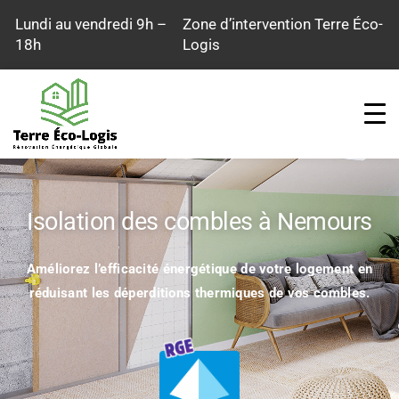
Aller
Lundi au vendredi 9h –
Zone d’intervention Terre Éco-
au
18h
Logis
contenu
Isolation des combles à Nemours
Améliorez l’efficacité énergétique de votre logement en
réduisant les déperditions thermiques de vos combles.