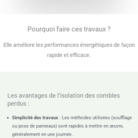
b
a
e
o
g
d
o
r
i
k
a
n
m
Pourquoi faire ces travaux ?​
Elle améliore les performances énergétiques de façon
rapide et efficace.
Les avantages de l'isolation des combles
perdus :
Simplicité des travaux
: Les méthodes utilisées (soufflage
ou pose de panneaux) sont rapides à mettre en œuvre,
généralement en une journée.