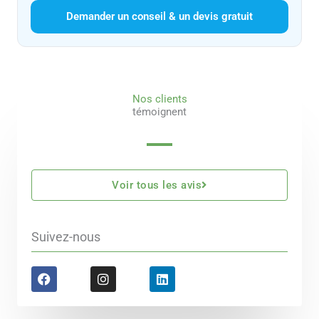
Demander un conseil & un devis gratuit
Nos clients
témoignent
Voir tous les avis
Suivez-nous
F
I
L
a
n
i
c
s
n
e
t
k