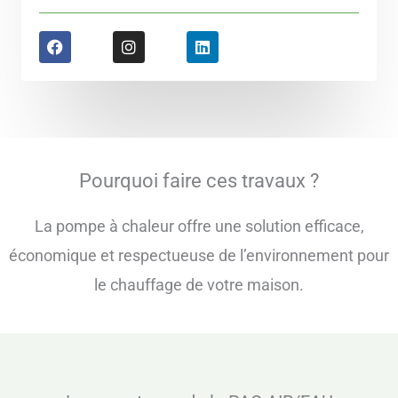
F
I
L
a
n
i
c
s
n
e
t
k
b
a
e
o
g
d
o
r
i
k
a
n
m
Pourquoi faire ces travaux ?​
La pompe à chaleur offre une solution efficace,
économique et respectueuse de l’environnement pour
le chauffage de votre maison.