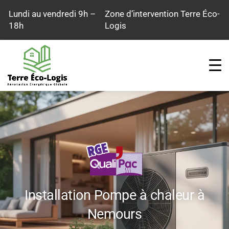
Aller
Lundi au vendredi 9h –
Zone d’intervention Terre Éco-
au
18h
Logis
contenu
Installation Pompe à chaleur à
Nemours