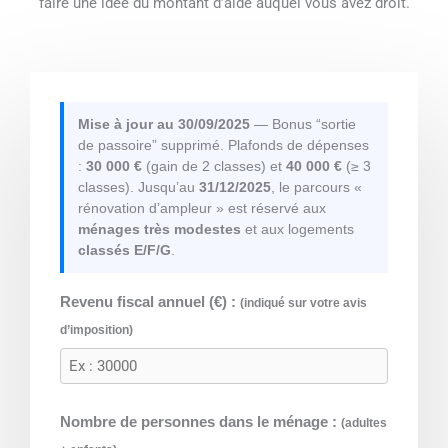
faire une idée du montant d’aide auquel vous avez droit.
Mise à jour au 30/09/2025
— Bonus “sortie
de passoire” supprimé. Plafonds de dépenses
:
30 000 €
(gain de 2 classes) et
40 000 €
(≥ 3
classes). Jusqu’au
31/12/2025
, le parcours «
rénovation d’ampleur » est réservé aux
ménages très modestes
et aux logements
classés E/F/G
.
Revenu fiscal annuel (€) :
(indiqué sur votre avis
d’imposition)
Nombre de personnes dans le ménage :
(adultes