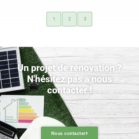
1
2
3
Un projet de rénovation ?
N'hésitez pas à nous
contacter !
Nous contacter