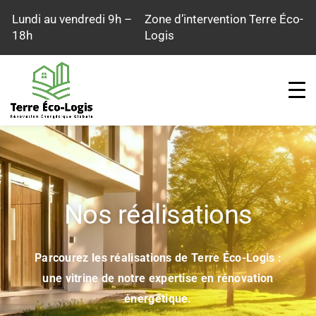
Aller
Lundi au vendredi 9h –
Zone d’intervention Terre Éco-
au
18h
Logis
contenu
Nos réalisations
Parcourez les réalisations de Terre Éco-Logis :
une vitrine de notre expertise en rénovation
énergétique.