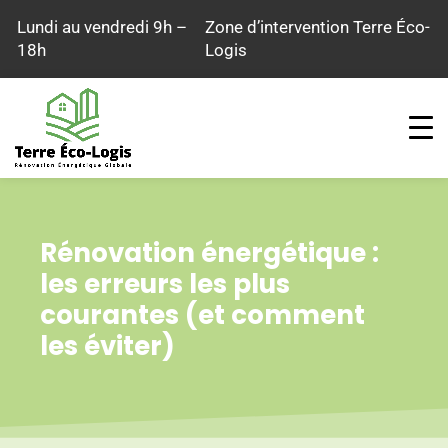
Aller
Lundi au vendredi 9h –
Zone d’intervention Terre Éco-
au
18h
Logis
contenu
Rénovation énergétique :
les erreurs les plus
courantes (et comment
les éviter)