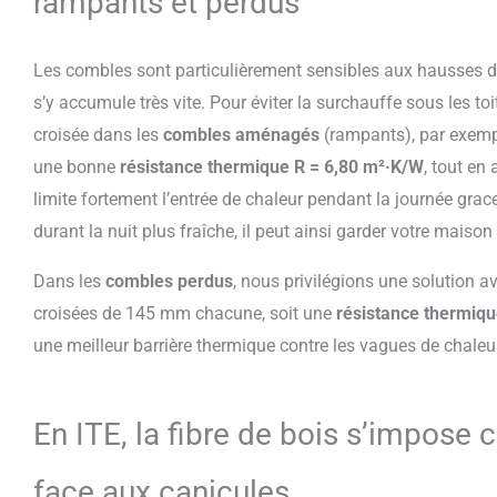
rampants et perdus
Les combles sont particulièrement sensibles aux hausses de
s’y accumule très vite. Pour éviter la surchauffe sous les to
croisée dans les
combles aménagés
(rampants), par exemp
une bonne
résistance thermique R = 6,80 m²·K/W
, tout en
limite fortement l’entrée de chaleur pendant la journée grace 
durant la nuit plus fraîche, il peut ainsi garder votre maison
Dans les
combles perdus
, nous privilégions une solution 
croisées de 145 mm chacune, soit une
résistance thermiqu
une meilleur barrière thermique contre les vagues de chaleur
En ITE, la fibre de bois s’impose 
face aux canicules