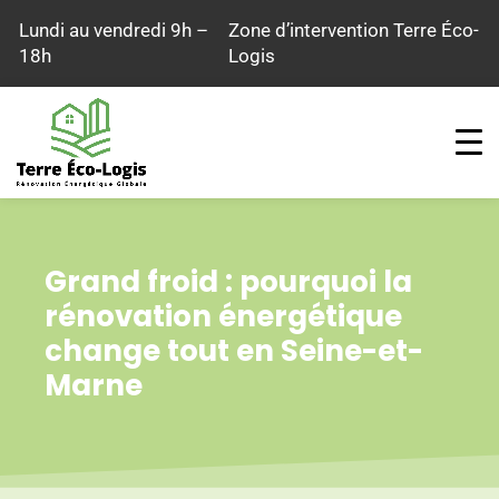
Aller
Lundi au vendredi 9h –
Zone d’intervention Terre Éco-
au
18h
Logis
contenu
Grand froid : pourquoi la
rénovation énergétique
change tout en Seine-et-
Marne