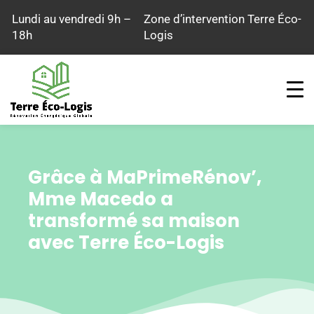
Aller
Lundi au vendredi 9h –
Zone d’intervention Terre Éco-
au
18h
Logis
contenu
Grâce à MaPrimeRénov’,
Mme Macedo a
transformé sa maison
avec Terre Éco-Logis