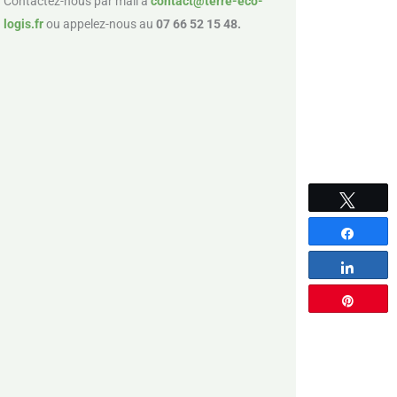
Contactez-nous par mail à
contact@terre-eco-
logis.fr
ou appelez-nous au
07 66 52 15 48.
Tweete
Partag
Partag
Épingle