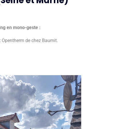
Seine et Marne)
ing en mono-geste :
ant Opentherm de chez Baumit.